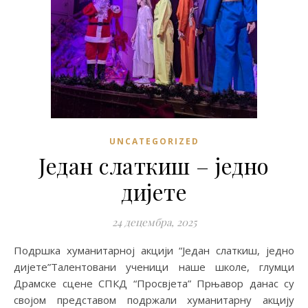
UNCATEGORIZED
Један слаткиш – једно
дијете
24 децембра, 2025
Подршка хуманитарној акцији “Један слаткиш, једно
дијете”Талентовани ученици наше школе, глумци
Драмске сцене СПКД “Просвјета” Прњавор данас су
својом представом подржали хуманитарну акцију