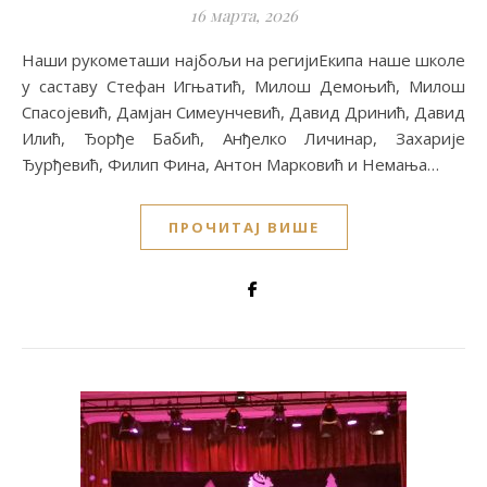
16 марта, 2026
Наши рукометаши најбољи на регијиЕкипа наше школе
у саставу Стефан Игњатић, Милош Демоњић, Милош
Спасојевић, Дамјан Симеунчевић, Давид Дринић, Давид
Илић, Ђорђе Бабић, Анђелко Личинар, Захарије
Ђурђевић, Филип Фина, Антон Марковић и Немања…
ПРОЧИТАЈ ВИШЕ