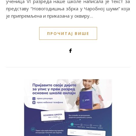
ученица VI разреда наше школе написала је текст за
представу “Новогодишња збрка у Чаробној шуми” која
је припремљена и приказана у оквиру…
ПРОЧИТАЈ ВИШЕ