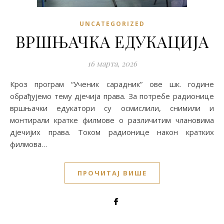
UNCATEGORIZED
ВРШЊАЧКА ЕДУКАЦИЈА
16 марта, 2026
Кроз програм “Ученик сарадник” ове шк. године
обрађујемо тему дјечија права. За потребе радионице
вршњачки едукатори су осмислили, снимили и
монтирали кратке филмове о различитим члановима
дјечијих права. Током радионице након кратких
филмова…
ПРОЧИТАЈ ВИШЕ