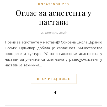
UNCATEGORIZED
Оглас за асистента у
настави
27 јануара, 2026
Позив за асистенте у наставиЈУ Основна школа „Бранко
Ћопић“ Прњавор добила је сагласност Министарства
просвјете и културе РС за ангажовање асистената у
настави за ученике са сметњама у развоју.Асистент у
настави је техничка…
ПРОЧИТАЈ ВИШЕ