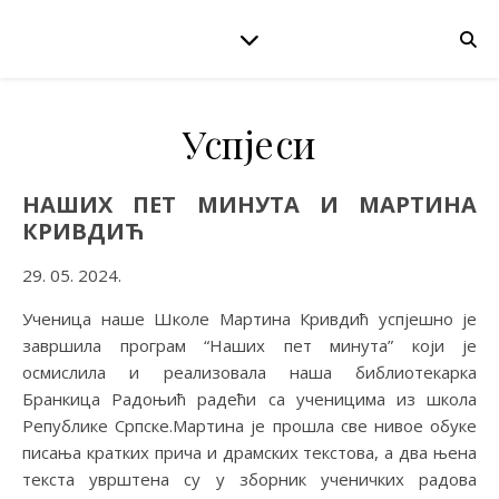
Успјеси
НАШИХ ПЕТ МИНУТА И МАРТИНА
КРИВДИЋ
29. 05. 2024.
Ученица наше Школе Мартина Кривдић успјешно је
завршила програм “Наших пет минута” који је
осмислила и реализовала наша библиотекарка
Бранкица Радоњић радећи са ученицима из школа
Републике Српске.Мартина је прошла све нивое обуке
писања кратких прича и драмских текстова, а два њена
текста уврштена су у зборник ученичких радова