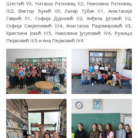
Шестић V3, Наташа Ратковац II2, Николина Ратковац
III2, Виктор Ђукић V3, Лазар Тубак II1, Анастасија
Гаврић II1, Софија Дуронић II2, Анђела Југовић II2,
Софија Слијепчевић III4, Анастасиа Радомировић V3,
Кристина Јокић III5, Николина Јусуповић IV4, Ружица
Пејаковић III5 и Ана Пејаковић IV4.