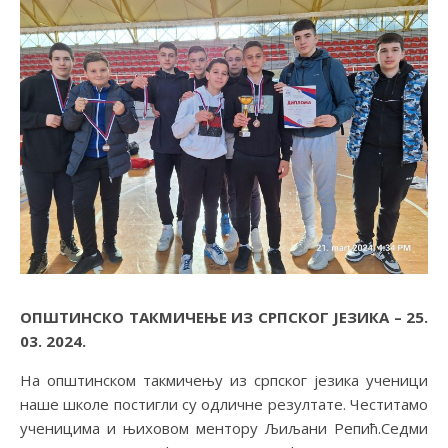
ОПШТИНСКО ТАКМИЧЕЊЕ ИЗ СРПСКОГ ЈЕЗИКА – 25.
03. 2024.
На општинском такмичењу из српског језика ученици
наше школе постигли су одличне резултате. Честитамо
ученицима и њиховом ментору Љиљани Репић.Седми