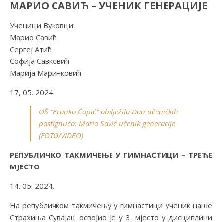
МАРИО САВИЋ – УЧЕНИК ГЕНЕРАЦИЈЕ
Ученици Вуковци:
Марио Савић
Сергеј Атић
Софија Савковић
Марија Маринковић
17, 05. 2024.
OŠ “Branko Ćopić” obilježila Dan učeničkih
postignuća: Mario Savić učenik generacije
(FOTO/VIDEO)
РЕПУБЛИЧКО ТАКМИЧЕЊЕ У ГИМНАСТИЦИ – ТРЕЋЕ
МЈЕСТО
14. 05. 2024.
На републичком такмичењу у гимнастици ученик наше
Страхиња Сувајац освојио је у 3. мјесто у дисциплини