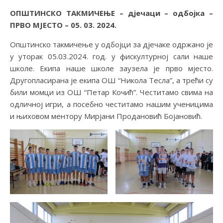
ОПШТИНСКО ТАКМИЧЕЊЕ – дјечаци – одбојка –
ПРВО МЈЕСТО – 05. 03. 2024.
Општинско такмичење у одбојци за дјечаке одржано је
у уторак 05.03.2024. год. у фискултурној сали наше
школе. Екипа наше школе заузела је прво мјесто.
Другопласирана је екипа ОШ “Никола Тесла”, а трећи су
били момци из ОШ “Петар Кочић”. Честитамо свима на
одличној игри, а посебно честитамо нашим ученицима
и њиховом ментору Мирјани Продановић Бојановић.