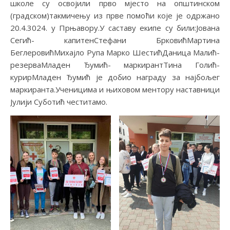
школе су освојили прво мјесто на општинском
(градском)такмичењу из прве помоћи које је одржано
20.4.3024. у Прњавору.У саставу екипе су били:Јована
Сегић- капитенСтефани БрковићМартина
БеглеровићМихајло Рупа Марко ШестићДаница Малић-
резерваМладен Ђумић- маркирантТина Голић-
курирМладен Ђумић је добио награду за најбољег
маркиранта.Ученицима и њиховом ментору наставници
Јулији Суботић честитамо.