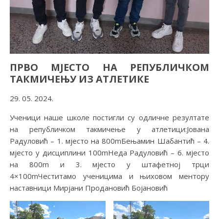
ПРВО МЈЕСТО НА РЕПУБЛИЧКОМ
ТАКМИЧЕЊУ ИЗ АТЛЕТИКЕ
29. 05. 2024.
Ученици наше школе постигли су одличне резултате
на републичком такмичење у атлетици:Јована
Радуловић – 1. мјесто на 800mБењамин Шабантић – 4.
мјесто у дисциплини 100mНеда Радуловић – 6. мјесто
на 800m и 3. мјесто у штафетној трци
4×100mЧеститамо ученицима и њиховом ментору
наставници Мирјани Продановић Бојановић