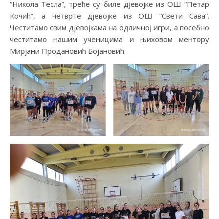
“Никола Тесла”, треће су биле дјевојке из ОШ “Петар
Кочић”, а четврте дјевојке из ОШ “Свети Сава”.
Честитамо свим дјевојкама на одличној игри, а посебно
честитамо нашим ученицима и њиховом ментору
Мирјани Продановић Бојановић.