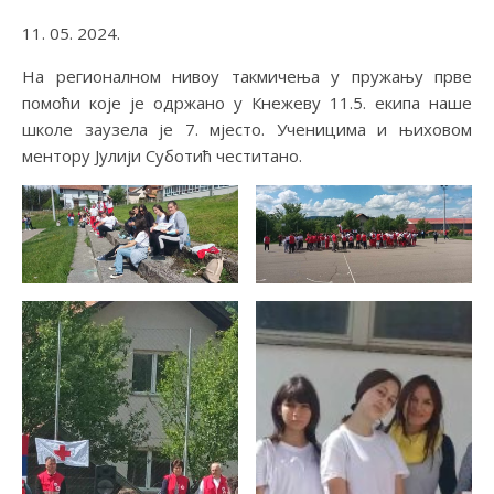
11. 05. 2024.
На регионалном нивоу такмичења у пружању прве
помоћи које је одржано у Кнежеву 11.5. екипа наше
школе заузела је 7. мјесто. Ученицима и њиховом
ментору Јулији Суботић честитано.