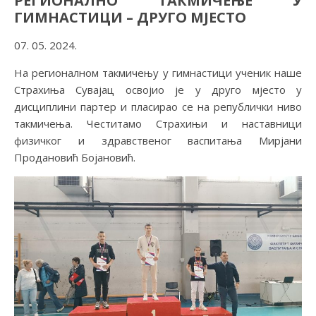
РЕГИОНАЛНО ТАКМИЧЕЊЕ У
ГИМНАСТИЦИ – ДРУГО МЈЕСТО
07. 05. 2024.
На регионалном такмичењу у гимнастици ученик наше
Страхиња Сувајац освојио је у друго мјесто у
дисциплини партер и пласирао се на републички ниво
такмичења. Честитамо Страхињи и наставници
физичког и здравственог васпитања Мирјани
Продановић Бојановић.