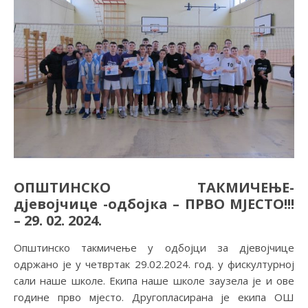
ОПШТИНСКО ТАКМИЧЕЊЕ-
дјевојчице -одбојка – ПРВО МЈЕСТО!!!
– 29. 02. 2024.
Општинско такмичење у одбојци за дјевојчице
одржано је у четвртак 29.02.2024. год. у фискултурној
сали наше школе. Екипа наше школе заузела је и ове
године прво мјесто. Другопласирана је екипа ОШ