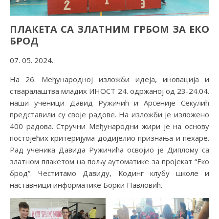
ПЛАКЕТА СА ЗЛАТНИМ ГРБОМ ЗА ЕКО
БРОД
07. 05. 2024.
На 26. Међународној изложби идеја, иновација и
стваралаштва младих ИНОСТ 24. одржаној од 23-24.04.
наши ученици Давид Ружичић и Арсеније Секулић
представили су своје радове. На изложби је изложено
400 радова. Стручни Међународни жири је на основу
постојећих критеријума додијелио признања и пехаре.
Рад ученика Давида Ружичића освојио је Диплому са
златном плакетом на пољу аутоматике за пројекат “Еко
брод”. Честитамо Давиду, Кодинг клубу школе и
наставници информатике Борки Павловић.