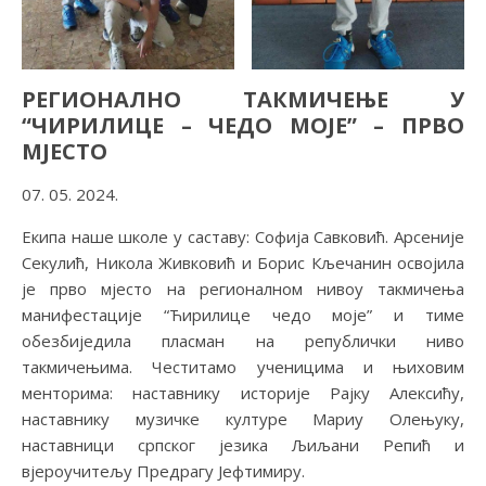
РЕГИОНАЛНО ТАКМИЧЕЊЕ У
“ЧИРИЛИЦЕ – ЧЕДО МОЈЕ” – ПРВО
МЈЕСТО
07. 05. 2024.
Екипа наше школе у саставу: Софија Савковић. Арсеније
Секулић, Никола Живковић и Борис Кљечанин освојила
је прво мјесто на регионалном нивоу такмичења
манифестације “Ћирилице чедо моје” и тиме
обезбиједила пласман на републички ниво
такмичењима. Честитамо ученицима и њиховим
менторима: наставнику историје Рајку Алексићу,
наставнику музичке културе Мариу Олењуку,
наставници српског језика Љиљани Репић и
вјероучитељу Предрагу Јефтимиру.