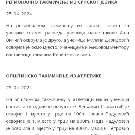
РЕГИОНАЛНО ТАКМИЧЕЊЕ ИЗ СРПСКОГ ЈЕЗИКА
25. 04. 2024.
На регионалном такмичењу из српског језика за
ученике седмог разреда ученица наше школе Ања
Винчић освојила је друго, а ученица Милана Давидовић
освојила је осмо мјесто. Ученицама и њиховом ментору
наставници Љиљани Репић честитамо.
ОПШТИНСКО ТАКМИЧЕЊЕ ИЗ АТЛЕТИКЕ
25. 04. 2024.
На општинком такмичењу у атлетици наши ученици
постигли су одличне резултате: Бењамин Шабантић је
освојио 1. мјесто у трци на 100m, Јована Радуловић
освојила је 1. мјесто у трци на 800m, Неда Радуловић
је освојила 3. мјесто у трци на 800m, Марија Петровић