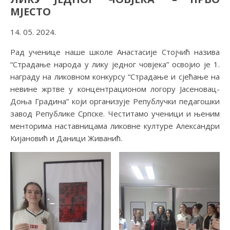
МЈЕСТО
14. 05. 2024.
Рад ученице наше школе Анастасије Стојчић назива
“Страдање народа у лику једног човјека” освојио је 1.
награду на ликовном конкурсу “Страдање и сјећање на
невине жртве у концентрационом логору Јасеновац-
Доња Градина” који организује Републучки педагошки
завод Републике Српске. Честитамо ученици и њеним
менторима наставницама ликовне културе Александри
Кијановић и Даници Живанић.