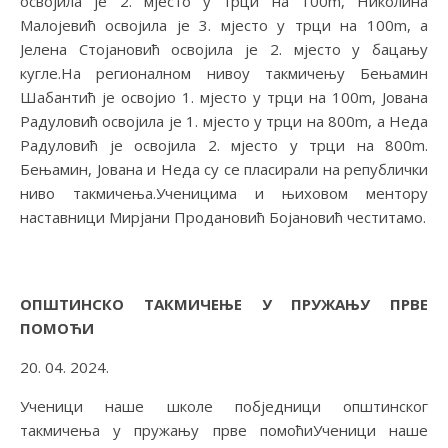
освојила је 2. мјесто у трци на 100m, Николина
Малојевић освојила је 3. мјесто у трци на 100m, а
Јелена Стојановић освојила је 2. мјесто у бацању
кугле.На регионалном нивоу такмичењу Бењамин
Шабантић је освојио 1. мјесто у трци на 100m, Јована
Радуловић освојила је 1. мјесто у трци на 800m, а Неда
Радуловић је освојила 2. мјесто у трци на 800m.
Бењамин, Јована и Неда су се пласирали на републички
ниво такмичења.Ученицима и њиховом ментору
наставници Мирјани Продановић Бојановић честитамо.
ОПШТИНСКО ТАКМИЧЕЊЕ У ПРУЖАЊУ ПРВЕ
ПОМОЋИ
20. 04. 2024.
Ученици наше школе побједници општинског
такмичења у пружању прве помоћиУченици наше