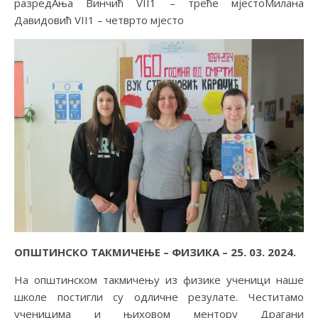
разредАња Винчић VII1 – треће мјестоМилана
Давидовић VII1 – четврто мјесто
ОПШТИНСКО ТАКМИЧЕЊЕ – ФИЗИКА
– 25. 03. 2024.
На општинском такмичењу из физике ученици наше
школе постигли су одличне резулате. Честитамо
ученицима и њиховом ментору Драгани