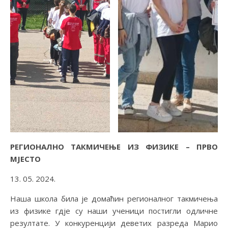
РЕГИОНАЛНО ТАКМИЧЕЊЕ ИЗ ФИЗИКЕ – ПРВО
МЈЕСТО
13. 05. 2024.
Наша школа била је домаћин регионалног такмичења
из физике гдје су наши ученици постигли одличне
резултате. У конкуренцији деветих разреда Марио