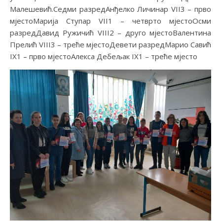
Малешевић.Седми разредАнђелко Личинар VII3 – прво
мјестоМарија Ступар VII1 – четврто мјестоОсми
разредДавид Ружичић VIII2 – друго мјестоВалентина
Прелић VIII3 – треће мјестоДевети разредМарио Савић
IX1 – прво мјестоАлекса Дебељак IX1 – треће мјесто