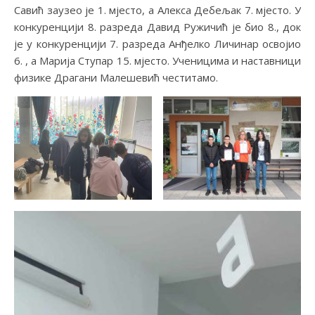
Савић заузео је 1. мјесто, а Алекса Дебељак 7. мјесто. У
конкуренцији 8. разреда Давид Ружичић је био 8., док
је у конкуренцији 7. разреда Анђелко Личинар освојио
6. , а Марија Ступар 15. мјесто. Ученицима и наставници
физике Драгани Малешевић честитамо.