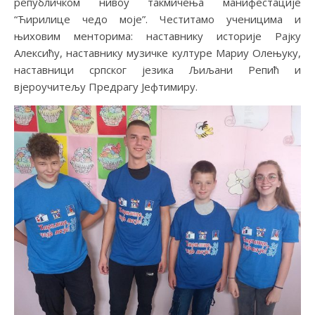
републичком нивоу такмичења манифестације
“Ћирилице чедо моје”. Честитамо ученицима и
њиховим менторима: наставнику историје Рајку
Алексићу, наставнику музичке културе Мариу Олењуку,
наставници српског језика Љиљани Репић и
вјероучитељу Предрагу Јефтимиру.