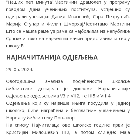
“Наших пет минута”.Мартинин драмолет у програму
поводом Дана ученичких постигнућа, успјешно су
одиграли ученици: Давид Ивановић, Сара Петрушић,
Марија Ступар и Филип Шморхај.Честитамо Мартини
што се нашла раме уз раме са најбољима из Републике
Српске и тако на најљепши начин представила и своју
школу!В
НАЈНАЧИТАНИЈА ОДЈЕЉЕЊА
29. 05. 2024.
Овогодишња анализа посјећености школске
библиотеке донијела је дипломе Најначитаније
одјељење одјељењима V3 и VII2, те III5 и VIII4.
Одјељења који су највише књига посудила у једној
школској биће награђена и бесплатним учлањењем у
Народну библиотеку Прњавор.
На списку Најчиталаца ове школске године први је
Кристијан Милошевић III2, а потом слиједе: Маја