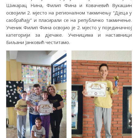
Шикарац Нина, Филип Фина и Ковачевић Вукашин
освојили 2. мјесто на регионалном такмичењу “Дјеца у
саобраћају” и пласирали се на републичко такмичење.
Ученик Филип Фина освојио je 2. мјесто у појединачној
категорији за дјечаке. Ученицима и наставници
Биљани Јанковић честитамо.