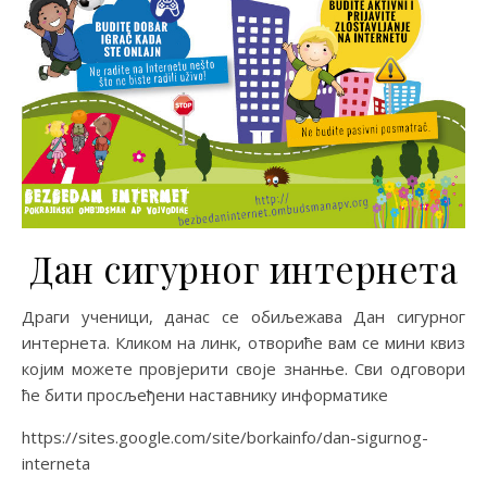
Дан сигурног интернета
Драги ученици, данас се обиљежава Дан сигурног
интернета. Кликом на линк, отвориће вам се мини квиз
којим можете провјерити своје знанње. Сви одговори
ће бити просљеђени наставнику информатике
https://sites.google.com/site/borkainfo/dan-sigurnog-
interneta