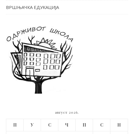
ВРШЊАЧКА ЕДУКАЦИЈА
август 2026.
П
У
С
Ч
П
С
Н