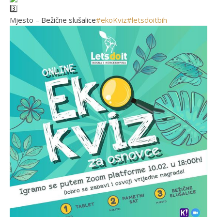
Mjesto – Bežične slušalice
#ekoKviz
#letsdoitbih