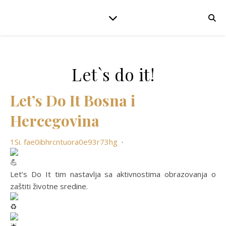
Let`s do it!
Let’s Do It Bosna i
Hercegovina
1Si. fae0ibhrcntuora0e93r73hg
·
Let’s Do It tim nastavlja sa aktivnostima obrazovanja o
zaštiti životne sredine.