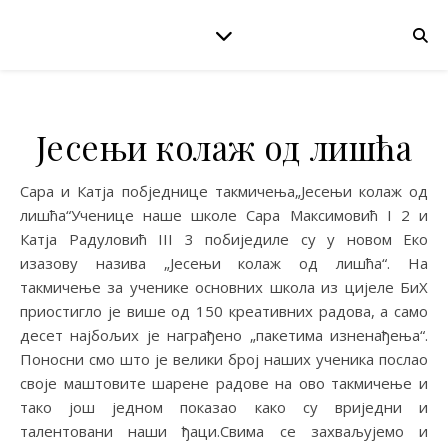
Јесењи колаж од лишћа
Сара и Катја побједнице такмичења„Јесењи колаж од
лишћа“Ученице наше школе Сара Mаксимовић I 2 и
Катја Радуловић III 3 побиједиле су у новом Еко
изазову назива „Јесењи колаж од лишћа“. На
такмичење за ученике основних школа из цијеле БиХ
приостигло је више од 150 креативних радова, а само
десет најбољих је награђено „пакетима изненађења“.
Поносни смо што је велики број наших ученика послао
своје маштовите шарене радове на ово такмичење и
тако још једном показао како су вриједни и
талентовани наши ђаци.Свима се захваљујемо и