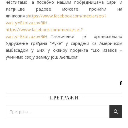
честитамо, а посебно нашим побједницама Сари и
Катји.Све радове можете пронаћи на
линковима
https://www.facebook.com/media/set/?
vanity=EkoIzazovBiH…
https://www.facebook.com/media/set?
vanity=EkoIzazovBiH…
Такмичење је организовало
Удружeњe грaђaнa “Рукe” у сaрaдњи сa Aмeричкoм
aмбaсaдoм у БиХ у оквиру прojeкта “Eкo изaзoв –
учинимo свojу зeмљу joш љeпшoм”.
ПРЕТРАЖИ