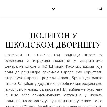
ПОЛИГОН У
ШКОЛСКОМ ДВОРИШТУ
Почетком шк. 2020/21. год. радници школе су
осмислили и израдили полигоне у двориштима
централне школе и ПО Штрпци. Како смо школа која
воли да рециклира приликом израде смо користили
старе гуме и кровне греде од старог објекта централне
школе. За набавку додатних потребних материјала смо
искористили новац од продаје ПЕТ амбалаже. Жао нам
је што због епидемиолошке ситуације у израду
полигона нисмо могли укључити и наше ученике, те се
надамо да ћемо у будућности наша дворишта заједно