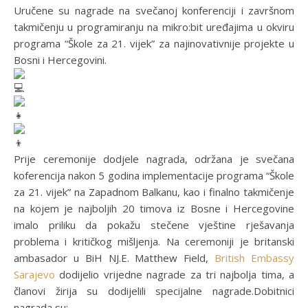
Uručene su nagrade na svečanoj konferenciji i završnom
takmičenju u programiranju na mikro:bit uređajima u okviru
programa “Škole za 21. vijek” za najinovativnije projekte u
Bosni i Hercegovini.
Prije ceremonije dodjele nagrada, održana je svečana
koferencija nakon 5 godina implementacije programa “Škole
za 21. vijek” na Zapadnom Balkanu, kao i finalno takmičenje
na kojem je najboljih 20 timova iz Bosne i Hercegovine
imalo priliku da pokažu stečene vještine rješavanja
problema i kritičkog mišljenja. Na ceremoniji je britanski
ambasador u BiH NJ.E. Matthew Field,
British Embassy
Sarajevo
dodijelio vrijedne nagrade za tri najbolja tima, a
članovi žirija su dodijelili specijalne nagrade.Dobitnici
nagrada su: