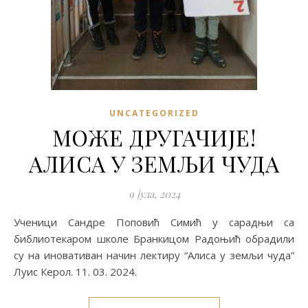
UNCATEGORIZED
МОЖЕ ДРУГАЧИЈЕ!
АЛИСА У ЗЕМЉИ ЧУДА
9 јула, 2024
Ученици Сандре Поповић Симић у сарадњи са
библиотекаром школе Бранкицом Радоњић обрадили
су на иновативан начин лектиру “Алиса у земљи чуда”
Луис Керол. 11. 03. 2024.