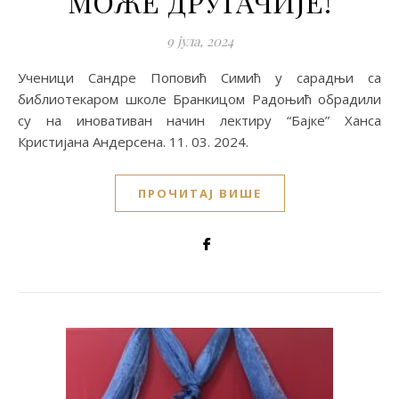
МОЖЕ ДРУГАЧИЈЕ!
9 јула, 2024
Ученици Сандре Поповић Симић у сарадњи са
библиотекаром школе Бранкицом Радоњић обрадили
су на иновативан начин лектиру “Бајке” Ханса
Кристијана Андерсена. 11. 03. 2024.
ПРОЧИТАЈ ВИШЕ