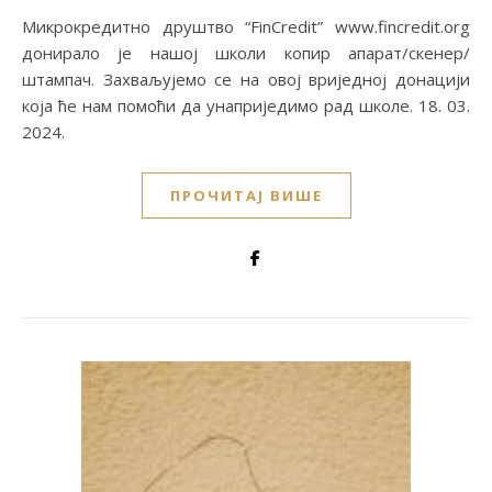
Микрокредитно друштво “FinCredit” www.fincredit.org
донирало је нашој школи копир апарат/скенер/
штампач. Захваљујемо се на овој вриједној донацији
која ће нам помоћи да унаприједимо рад школе. 18. 03.
2024.
ПРОЧИТАЈ ВИШЕ