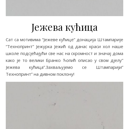
Јежева кућица
Сат са мотивима “Јежеве кућице” донација Штампарије
“Технопринт” Јежурка Јежић од данас краси хол наше
школе подсјећајући све нас на скромност и значај дома
како је то велики Бранко Ћопић описао у свом дјелу”
Јежева кућица”.Захваљујемо се Штампарији”
Технопринт” на дивном поклону!