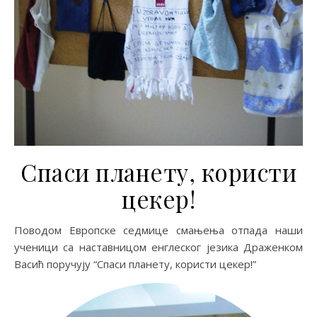
Спаси планету, користи
цекер!
Поводом Европске седмице смањења отпада наши
ученици са наставницом енглеског језика Драженком
Васић поручују “Спаси планету, користи цекер!”