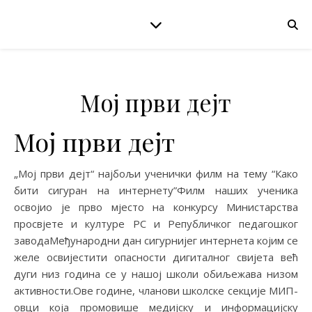
Мој први дејт
Мој први дејт
„Мој први дејт“ најбољи ученички филм на тему “Како
бити сигуран на интернету”Филм наших ученика
освојио је прво мјесто на конкурсу Министарства
просвјете и културе РС и Републичког педагошког
заводаМеђународни дан сигурнијег интернета којим се
желе освијестити опасности дигиталног свијета већ
дуги низ година се у нашој школи обиљежава низом
активности.Ове године, чланови школске секције МИП-
овци која промовише медијску и информацијску