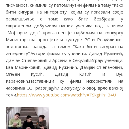
писменост, снимили су петоминутни филм на тему “Како
бити сигуран на интернету” којим су показали своје
размишљање о томе како бити безбједан у
савременом добу.Филм наших ученика под називом
„Мој први дејт“ проглашен је најбољим на конкурсу
Министарства просвјете и културе РС и Републичког
педагошког завода са темом “Како бити сигуран на
интернету”.Аутори филма су ученици: Давид Ружичић,
Дамјан Стјепановић и Арсеније Секулић.Играју ученици:
Ева Маринковић, Давид Ружичић, Дамјан Стјепановић,
Огњен Кусић, Давид Китић и Вук
Карановић.Наставници су филм искористили на
часовима ОЗ, развијајући дискусију о овој, врло важној
теми.
https://www.youtube.com/watch?v=TSkgi1h1B4U