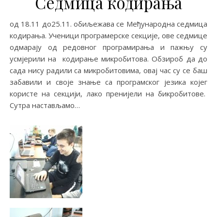
Седмица кодирања
од 18.11 до25.11. обиљежава се Међународна седмица
кодирања. Ученици програмерске секције, ове седмице
одмарају од редовног програмирања и пажњу су
усмјерили на кодирање микробитова. Обзироб да до
сада нису радили са микробитовима, овај час су се баш
забавили и своје знање са програмског језика којег
користе на секцији, лако пренијели на бикробитове.
Сутра настављамо…