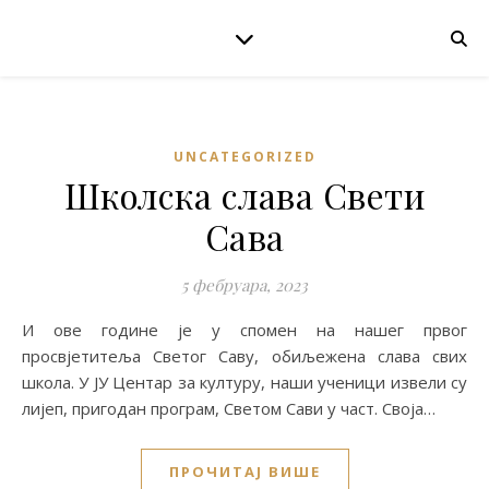
UNCATEGORIZED
Школска слава Свети
Сава
5 фебруара, 2023
И ове године је у спомен на нашег првог
просвјетитеља Светог Саву, обиљежена слава свих
школа. У ЈУ Центар за културу, наши ученици извели су
лијеп, пригодан програм, Светом Сави у част. Своја…
ПРОЧИТАЈ ВИШЕ