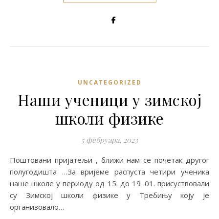
UNCATEGORIZED
Наши ученици у зимској
школи физике
5 фебруара, 2023
Поштовани пријатељи , ближи нам се почетак другог
полугодишта …За вријеме распуста четири ученика
наше школе у периоду од 15. до 19 .01. присуствовали
су Зимској школи физике у Требињу коју је
организовало…