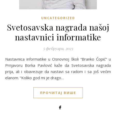
UNCATEGORIZED
Svetosavska nagrada našoj
nastavnici informatike
5 фебруара, 2023
Nastavnica informatike u Osnovnoj školi “Branko Ćopić” u
Prnjavoru Borka Pavlović kaže da Svetosavska nagrada
prija, ali i obavezuje da nastavi sa radom i sa još većim
elanom. “Koliko god mi je drago…
ПРОЧИТАЈ ВИШЕ