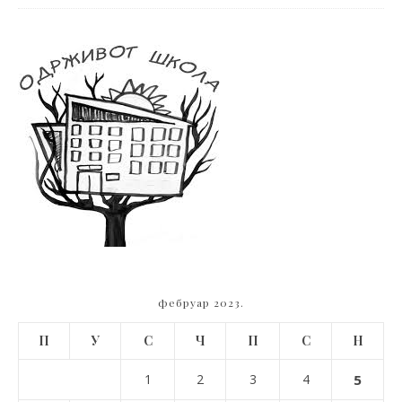
фебруар 2023.
П
У
С
Ч
П
С
Н
1
2
3
4
5